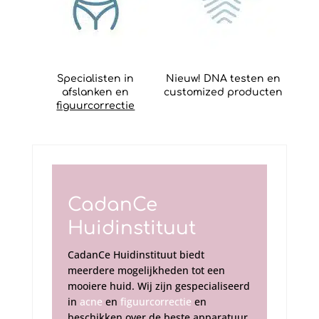
Specialisten in
Nieuw! DNA testen en
afslanken en
customized producten
figuurcorrectie
CadanCe
Huidinstituut
CadanCe Huidinstituut biedt
meerdere mogelijkheden tot een
mooiere huid. Wij zijn gespecialiseerd
in
acne
en
figuurcorrectie
en
beschikken over de beste apparatuur