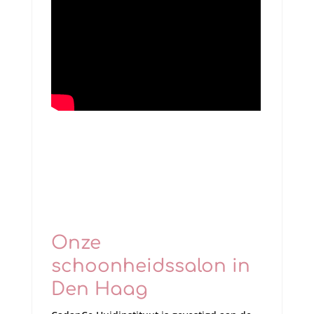
Onze
schoonheidssalon in
Den Haag