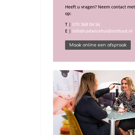
Heeft u vragen? Neem contact met
op:
T |
070 368 04 56
E |
info@cadancehuidinstituut.nl
Maak online een afspraak