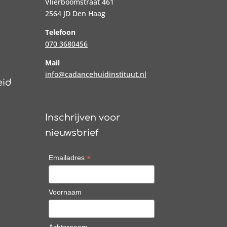
Vlierboomstraat 461
2564 JD Den Haag
Telefoon
070 3680456
Mail
info@cadancehuidinstituut.nl
eid
Inschrijven voor
nieuwsbrief
*
Emailadres
Voornaam
Achternaam