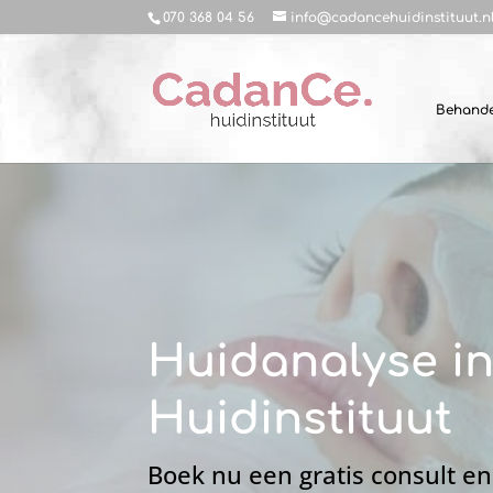
070 368 04 56
info@cadancehuidinstituut.n
Behande
Huidanalyse i
Huidinstituut
Boek nu een gratis consult en