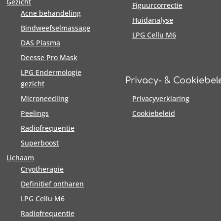
Gezicht
Figuurcorrectie
Acne behandeling
Huidanalyse
Bindweefselmassage
LPG Cellu M6
DAS Plasma
Deesse Pro Mask
LPG Endermologie
Privacy- & Cookiebel
gezicht
Microneedling
Privacyverklaring
Peelings
Cookiebeleid
Radiofrequentie
Superboost
Lichaam
Cryotherapie
Definitief ontharen
LPG Cellu M6
Radiofrequentie