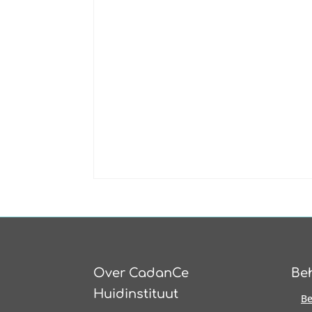
Over CadanCe
Be
Huidinstituut
Be