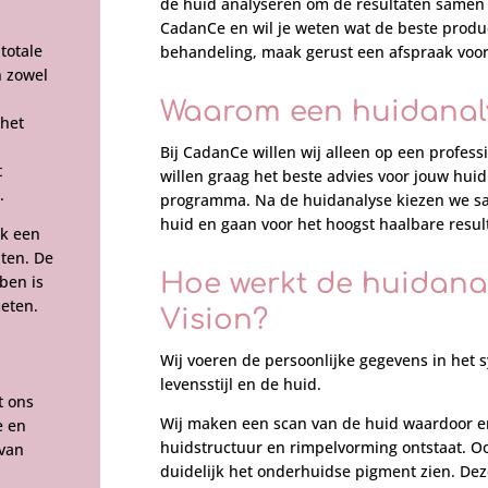
de huid analyseren om de resultaten samen te
CadanCe en wil je weten wat de beste produc
totale
behandeling, maak gerust een afspraak voo
n zowel
Waarom een huidanal
 het
Bij CadanCe willen wij alleen op een profes
t
willen graag het beste advies voor jouw hu
.
programma. Na de huidanalyse kiezen we sa
huid en gaan voor het hoogst haalbare resul
jk een
nten. De
Hoe werkt de huidana
ben is
meten.
Vision?
Wij voeren de persoonlijke gegevens in het 
levensstijl en de huid.
t ons
Wij maken een scan van de huid waardoor e
e en
huidstructuur en rimpelvorming ontstaat. Oo
 van
duidelijk het onderhuidse pigment zien. Dez