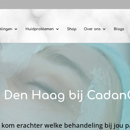
l
lingen
Huidproblemen
Shop
Over ons
Blogs
n Den Haag bij Cadan
 kom erachter welke behandeling bij jou p