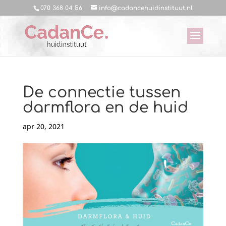
070 368 04 56
info@cadancehuidinstituut.nl
De connectie tussen
darmflora en de huid
apr 20, 2021