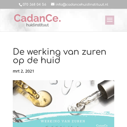
070 368 04 56
info@cadancehuidinstituut.nl
De werking van zuren
op de huid
mrt 2, 2021