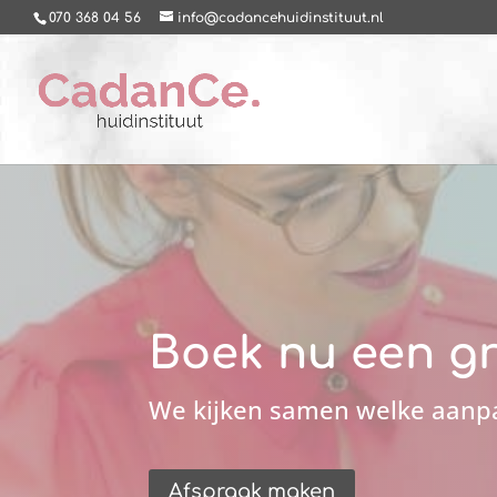
070 368 04 56
info@cadancehuidinstituut.nl
Boek nu een gr
We kijken samen welke aanpak
Afspraak maken