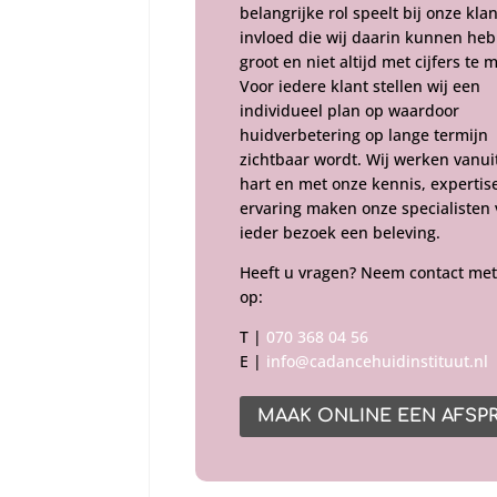
belangrijke rol speelt bij onze kla
invloed die wij daarin kunnen heb
groot en niet altijd met cijfers te 
Voor iedere klant stellen wij een
individueel plan op waardoor
huidverbetering op lange termijn
zichtbaar wordt. Wij werken vanui
hart en met onze kennis, expertis
ervaring maken onze specialisten
ieder bezoek een beleving.
Heeft u vragen? Neem contact met
op:
T |
070 368 04 56
E |
info@cadancehuidinstituut.nl
MAAK ONLINE EEN AFSP