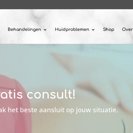
Behandelingen
Huidproblemen
Shop
Over
atis consult!
 het beste aansluit op jouw situatie.