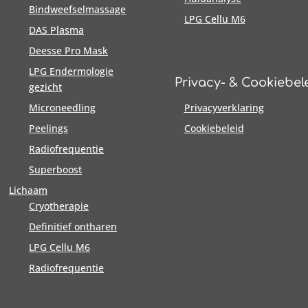
Bindweefselmassage
LPG Cellu M6
DAS Plasma
Deesse Pro Mask
LPG Endermologie
Privacy- & Cookiebel
gezicht
Microneedling
Privacyverklaring
Peelings
Cookiebeleid
Radiofrequentie
Superboost
Lichaam
Cryotherapie
Definitief ontharen
LPG Cellu M6
Radiofrequentie