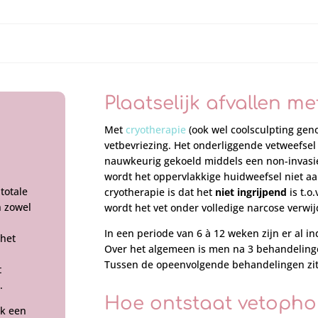
Plaatselijk afvallen me
Met
cryotherapie
(ook wel coolsculpting geno
vetbevriezing. Het onderliggende vetweefsel
nauwkeurig gekoeld middels een non-invasi
wordt het oppervlakkige huidweefsel niet aa
totale
cryotherapie is dat het
niet ingrijpend
is t.o.
n zowel
wordt het vet onder volledige narcose verwij
In een periode van 6 à 12 weken zijn er al 
 het
Over het algemeen is men na 3 behandelingen
Tussen de opeenvolgende behandelingen zit
t
.
Hoe ontstaat vetopho
jk een